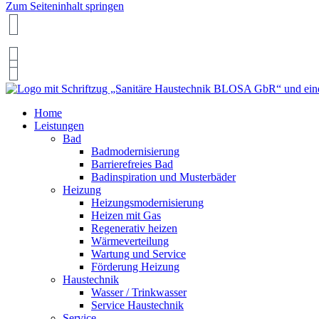
Zum Seiteninhalt springen
0911-499595
Home
Leistungen
Bad
Badmodernisierung
Barrierefreies Bad
Badinspiration und Musterbäder
Heizung
Heizungsmodernisierung
Heizen mit Gas
Regenerativ heizen
Wärmeverteilung
Wartung und Service
Förderung Heizung
Haustechnik
Wasser / Trinkwasser
Service Haustechnik
Service