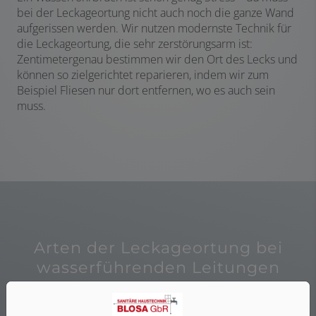
bei der Leckageortung nicht auch noch die ganze Wand
aufgerissen werden. Wir nutzen modernste Technik für
die Leckageortung, die sehr zerstörungsarm ist:
Zentimetergenau bestimmen wir den Ort des Lecks und
können so zielgerichtet reparieren, indem wir zum
Beispiel Fliesen nur dort entfernen, wo es auch sein
muss.
Arten der Leckageortung bei
wasserführenden Leitungen
Je nach Art und Ort des Lecks bieten sich
unterschiedliche
modernste Methoden
einer schnellen